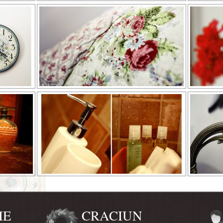
IE
CRACIUN